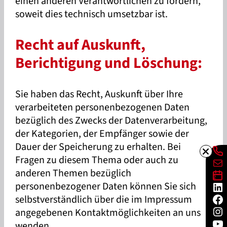
einen anderen Verantwortlichen zu fordern,
soweit dies technisch umsetzbar ist.
Recht auf Auskunft,
Berichtigung und Löschung:
Sie haben das Recht, Auskunft über Ihre
verarbeiteten personenbezogenen Daten
bezüglich des Zwecks der Datenverarbeitung,
der Kategorien, der Empfänger sowie der
Dauer der Speicherung zu erhalten. Bei
Li
Fragen zu diesem Thema oder auch zu
E-Ma
Li
anderen Themen bezüglich
Li
personenbezogener Daten können Sie sich
Fa
selbstverständlich über die im Impressum
In
angegebenen Kontaktmöglichkeiten an uns
Yo
wenden.