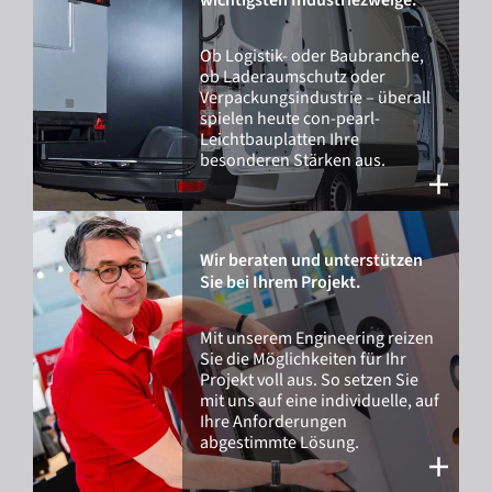
wichtigsten Industriezweige.
Ob Logistik- oder Baubranche,
ob Laderaumschutz oder
Verpackungsindustrie – überall
spielen heute con-pearl-
Leichtbauplatten Ihre
besonderen Stärken aus.
Wir beraten und unterstützen
Sie bei Ihrem Projekt.
Mit unserem Engineering reizen
Sie die Möglichkeiten für Ihr
Projekt voll aus. So setzen Sie
mit uns auf eine individuelle, auf
Ihre Anforderungen
abgestimmte Lösung.