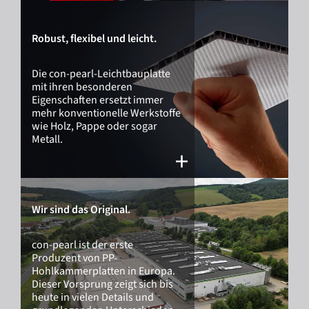
Robust, flexibel und leicht.
Die con-pearl-Leichtbauplatte
mit ihren besonderen
Eigenschaften ersetzt immer
mehr konventionelle Werkstoffe
wie Holz, Pappe oder sogar
Metall.
Wir sind das Original.
con-pearl ist der erste
Produzent von PP-
Hohlkammerplatten in Europa.
Dieser Vorsprung zeigt sich bis
heute in vielen Details und