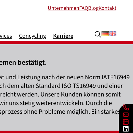
Unternehmen
FAQ
Blog
Kontakt
Deutsch
Englis
vices
Concycling
Karriere
emen bestätigt.
ität und Leistung nach der neuen Norm IATF16949
ch dem alten Standard ISO TS16949 und einer
 erreicht werden. Unsere Kunden können somit
wir uns stetig weiterentwickeln. Durch die
Lin
sprozess ohne Probleme möglich. Ein starkes
E-Mai
Lin
Lin