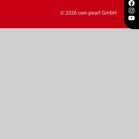
Fac
Ins
© 2026 con-pearl GmbH
You