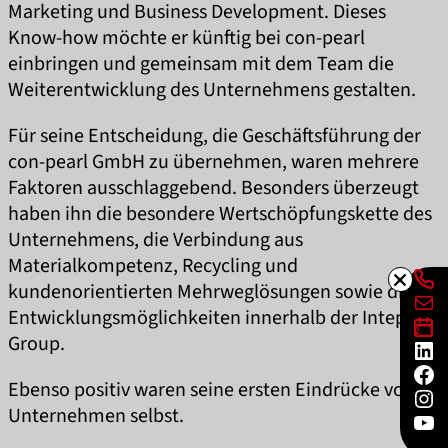
Marketing und Business Development. Dieses
Know-how möchte er künftig bei con-pearl
einbringen und gemeinsam mit dem Team die
Weiterentwicklung des Unternehmens gestalten.
Für seine Entscheidung, die Geschäftsführung der
con-pearl GmbH zu übernehmen, waren mehrere
Faktoren ausschlaggebend. Besonders überzeugt
haben ihn die besondere Wertschöpfungskette des
Unternehmens, die Verbindung aus
Materialkompetenz, Recycling und
Lin
kundenorientierten Mehrweglösungen sowie die
E-Mai
Entwicklungsmöglichkeiten innerhalb der Inteplast
Lin
Group.
Lin
Fac
Ebenso positiv waren seine ersten Eindrücke vom
Ins
Unternehmen selbst.
You