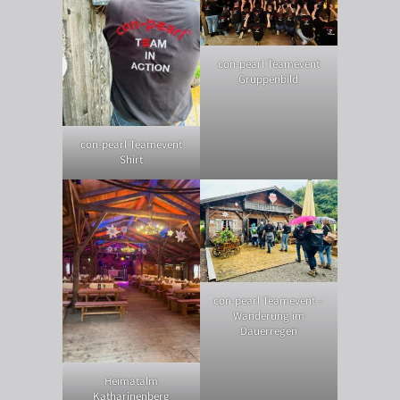
con-pearl Teamevent
Gruppenbild
con-pearl Teamevent
Shirt
con-pearl Teamevent –
Wanderung im
Dauerregen
Heimatalm
Katharinenberg