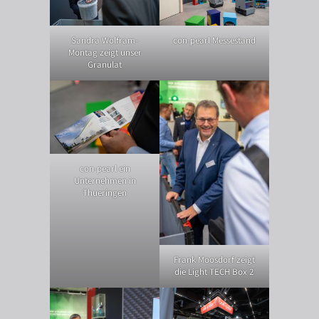
Sandra Wolfram-
con-pearl Messestand
Montag zeigt unser
Granulat
con-pearl ein
Unternehmen in
Thueringen
Frank Moosdorf zeigt
die Light TECH Box 2