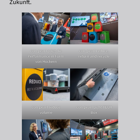
Zukunft.
con-pearl zeigt die
con-pearl reduce,
Performance in Form
return and recycle
von Hockern
con-pearl reduce
con-pearl Light TECH
volume
Box