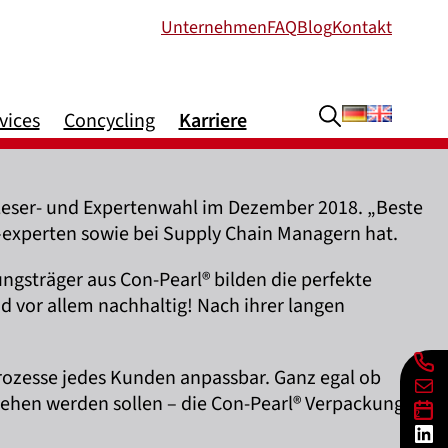
Unternehmen
FAQ
Blog
Kontakt
Deutsch
Englis
vices
Concycling
Karriere
r Leser- und Expertenwahl im Dezember 2018. „Beste
–experten sowie bei Supply Chain Managern hat.
ngsträger aus Con-Pearl® bilden die perfekte
d vor allem nachhaltig! Nach ihrer langen
Lin
prozesse jedes Kunden anpassbar. Ganz egal ob
E-Mai
rsehen werden sollen – die Con-Pearl® Verpackungen
Lin
Lin