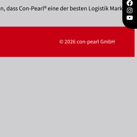
Fac
on, dass Con-Pearl® eine der besten Logistik Marken
Ins
You
© 2026 con-pearl GmbH