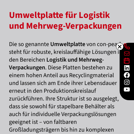
Umweltplatte für Logistik
und Mehrweg-Verpackungen
Die so genannte
Umweltplatte
von con-pearl
Lin
E-Mai
steht für robuste, kreislauffähige Lösungen in
Lin
den Bereichen
Logistik und Mehrweg-
Lin
Verpackungen
. Diese Platten bestehen zu
Fac
einem hohen Anteil aus Recyclingmaterial
Ins
und lassen sich am Ende ihrer Lebensdauer
You
erneut in den Produktionskreislauf
zurückführen. Ihre Struktur ist so ausgelegt,
dass sie sowohl für stapelbare Behälter als
auch für individuelle Verpackungslösungen
geeignet ist – von faltbaren
Großladungsträgern bis hin zu komplexen